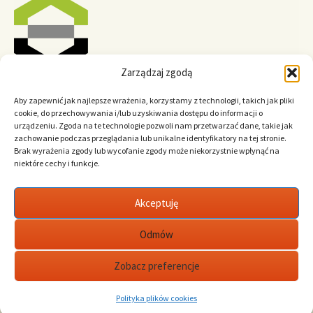
Zarządzaj zgodą
Aby zapewnić jak najlepsze wrażenia, korzystamy z technologii, takich jak pliki
cookie, do przechowywania i/lub uzyskiwania dostępu do informacji o
urządzeniu. Zgoda na te technologie pozwoli nam przetwarzać dane, takie jak
zachowanie podczas przeglądania lub unikalne identyfikatory na tej stronie.
Brak wyrażenia zgody lub wycofanie zgody może niekorzystnie wpłynąć na
niektóre cechy i funkcje.
Polski
Akceptuję
English
Odmów
Zobacz preferencje
Polityka prywatności
Dumnie wspierane przez WordPress
Polityka plików cookies