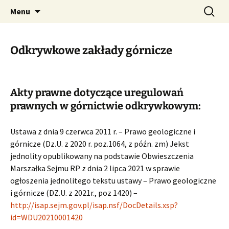
Przejdź
Szukaj:
SPIS – Stowarzyszenie
Menu
do
Polskich Inżynierów
treści
Strzałowych
Odkrywkowe zakłady górnicze
Akty prawne dotyczące uregulowań
prawnych w górnictwie odkrywkowym:
Ustawa z dnia 9 czerwca 2011 r. – Prawo geologiczne i
górnicze (Dz.U. z 2020 r. poz.1064, z późn. zm) Jekst
jednolity opublikowany na podstawie Obwieszczenia
Marszałka Sejmu RP z dnia 2 lipca 2021 w sprawie
ogłoszenia jednolitego tekstu ustawy – Prawo geologiczne
i górnicze (DZ.U. z 2021r., poz 1420) –
http://isap.sejm.gov.pl/isap.nsf/DocDetails.xsp?
id=WDU20210001420