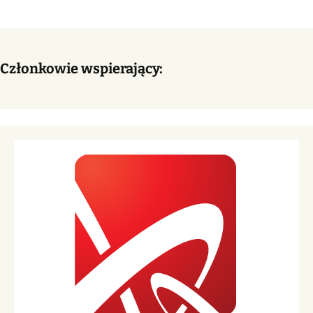
wpisu
Członkowie wspierający: