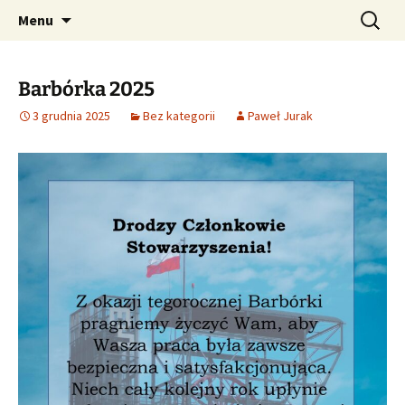
Przejdź
Szukaj:
SPIS – Stowarzyszenie
Menu
do
Polskich Inżynierów
treści
Strzałowych
Barbórka 2025
3 grudnia 2025
Bez kategorii
Paweł Jurak