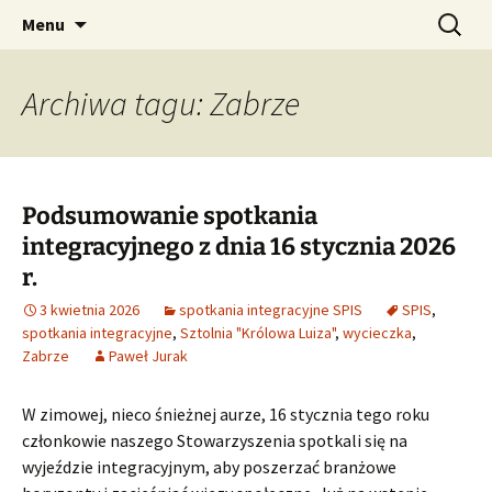
Przejdź
Szukaj:
SPIS – Stowarzyszenie
Menu
do
Polskich Inżynierów
treści
Strzałowych
Archiwa tagu: Zabrze
Podsumowanie spotkania
integracyjnego z dnia 16 stycznia 2026
r.
3 kwietnia 2026
spotkania integracyjne SPIS
SPIS
,
spotkania integracyjne
,
Sztolnia "Królowa Luiza"
,
wycieczka
,
Zabrze
Paweł Jurak
W zimowej, nieco śnieżnej aurze, 16 stycznia tego roku
członkowie naszego Stowarzyszenia spotkali się na
wyjeździe integracyjnym, aby poszerzać branżowe