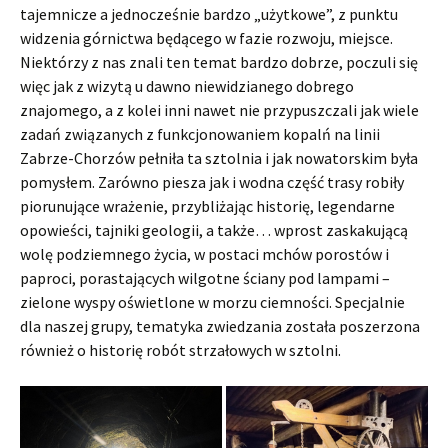
tajemnicze a jednocześnie bardzo „użytkowe”, z punktu
widzenia górnictwa będącego w fazie rozwoju, miejsce.
Niektórzy z nas znali ten temat bardzo dobrze, poczuli się
więc jak z wizytą u dawno niewidzianego dobrego
znajomego, a z kolei inni nawet nie przypuszczali jak wiele
zadań związanych z funkcjonowaniem kopalń na linii
Zabrze-Chorzów pełniła ta sztolnia i jak nowatorskim była
pomysłem. Zarówno piesza jak i wodna część trasy robiły
piorunujące wrażenie, przybliżając historię, legendarne
opowieści, tajniki geologii, a także… wprost zaskakującą
wolę podziemnego życia, w postaci mchów porostów i
paproci, porastających wilgotne ściany pod lampami –
zielone wyspy oświetlone w morzu ciemności. Specjalnie
dla naszej grupy, tematyka zwiedzania została poszerzona
również o historię robót strzałowych w sztolni.