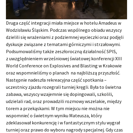
Druga część integracji miała miejsce w hotelu Amadeus w
Wodzisławiu Śląskim. Podczas wspólnego obiadu wszyscy
dzielili się wrażeniami z podziemnej wycieczki oraz podjęli
dyskusje związane z tematami górniczymi i strzałowymi.
Podsumowaliśmy także zeszłoroczną działalność SPIS,
z uwzględnieniem wrześniowej światowej konferencji XIII
World Conference on Explosives and Blasting w Krakowie
oraz wspomnieliśmy o planach na najbliższą przyszłość.
Następnie nadeszła rekreacyjna część spotkania –
uczestnicy zjazdu rozegrali turniej kręgli. Była to świetna
zabawa, wszyscy wzajemnie się dopingowali, szkolili,
udzielali rad, oraz prowadzili rozmowy wszelakie, między
torem a przekąskami. W tym miejscu nie można nie
wspomnieć o świetnym wyniku Mateusza, który
zdeklasował konkurencję i w fantastycznym stylu wygrał
turniej oraz prawo do wyboru nagrody specjalnej. Gdy czas