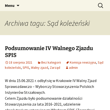
Przejdź
Szukaj:
SPIS – Stowarzyszenie
Menu
do
Polskich Inżynierów
treści
Strzałowych
Archiwa tagu: Sąd koleżeński
Podsumowanie IV Walnego Zjazdu
SPIS
18 sierpnia 2021
Bez kategorii
Komisja rewizyjna
,
Sąd
koleżeński
,
SPIS
,
Walny zjazd
,
Zarząd
admin
W dniu 15.06.2021 r. odbył się w Krakowie IV Walny Zjazd
Sprawozdawczo – Wyborczy Stowarzyszenia Polskich
Inżynierów Strzałowych.
Celem Zjazdu było podsumowanie działalności
Stowarzyszenia za lata 2016-2021, udzielenie