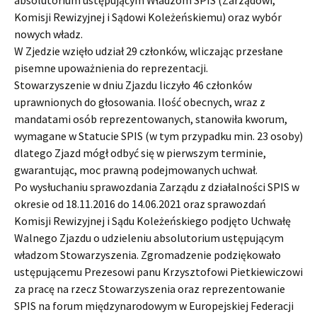
absolutorium ustępującym Władzom SPIS (Zarządowi,
Komisji Rewizyjnej i Sądowi Koleżeńskiemu) oraz wybór
nowych władz.
W Zjedzie wzięło udział 29 członków, wliczając przesłane
pisemne upoważnienia do reprezentacji.
Stowarzyszenie w dniu Zjazdu liczyło 46 członków
uprawnionych do głosowania. Ilość obecnych, wraz z
mandatami osób reprezentowanych, stanowiła kworum,
wymagane w Statucie SPIS (w tym przypadku min. 23 osoby)
dlatego Zjazd mógł odbyć się w pierwszym terminie,
gwarantując, moc prawną podejmowanych uchwał.
Po wysłuchaniu sprawozdania Zarządu z działalności SPIS w
okresie od 18.11.2016 do 14.06.2021 oraz sprawozdań
Komisji Rewizyjnej i Sądu Koleżeńskiego podjęto Uchwałę
Walnego Zjazdu o udzieleniu absolutorium ustępującym
władzom Stowarzyszenia. Zgromadzenie podziękowało
ustępującemu Prezesowi panu Krzysztofowi Pietkiewiczowi
za pracę na rzecz Stowarzyszenia oraz reprezentowanie
SPIS na forum międzynarodowym w Europejskiej Federacji